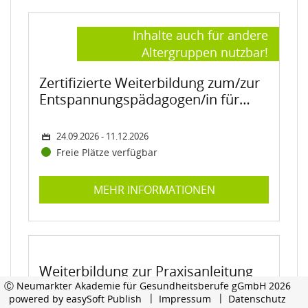
Kurs: Zertifizierte Weiterbildung zum/zur Entspannungspäd
Kurs: Weiterbildung zur Praxisanleitung
Kurs: Basiskurs ZERCUR GERIATRIE®
Kurs: Fachweiterbildung Intensiv- und Anästhesiepflege na
Status:
Status:
Status:
Status:
Hervorhebung:
Inhalte auch für andere
Altergruppen nutzbar!
Zertifizierte Weiterbildung zum/zur
Entspannungspädagogen/in für
Kinder
24.09.2026 - 11.12.2026
Freie Plätze verfügbar
MEHR INFORMATIONEN
Weiterbildung zur Praxisanleitung
Ⓒ Neumarkter Akademie für Gesundheitsberufe gGmbH 2026
powered by
easySoft Publish
Impressum
Datenschutz